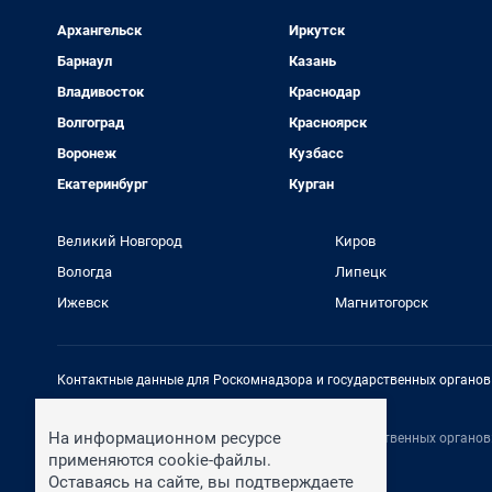
Архангельск
Иркутск
Барнаул
Казань
Владивосток
Краснодар
Волгоград
Красноярск
Воронеж
Кузбасс
Екатеринбург
Курган
Великий Новгород
Киров
Вологда
Липецк
Ижевск
Магнитогорск
Контактные данные для Роскомнадзора и государственных органов
Электронный адрес редакции:
rednews@shkulev.ru
На информационном ресурсе
Контактные данные для Роскомнадзора и государственных органов
Техподдержка:
help@shkulev.ru
применяются cookie-файлы.
Оставаясь на сайте, вы подтверждаете