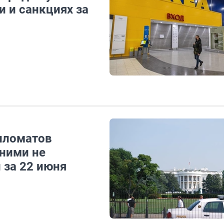
и и санкциях за
пломатов
 ними не
 за 22 июня