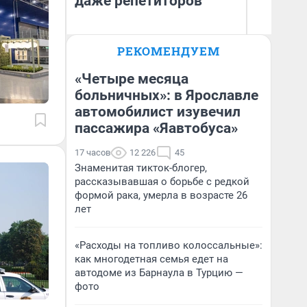
даже репетиторов
РЕКОМЕНДУЕМ
Анастасия Завгородняя
Ан
«Четыре месяца
больничных»: в Ярославле
автомобилист изувечил
пассажира «Яавтобуса»
17 часов
12 226
45
Знаменитая тикток-блогер,
рассказывавшая о борьбе с редкой
формой рака, умерла в возрасте 26
лет
«Расходы на топливо колоссальные»:
как многодетная семья едет на
автодоме из Барнаула в Турцию —
фото