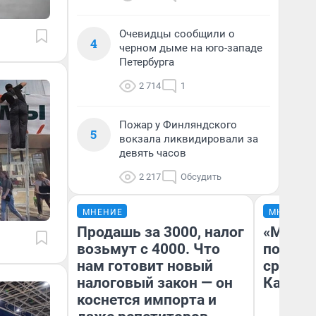
Очевидцы сообщили о
4
черном дыме на юго-западе
Петербурга
2 714
1
Пожар у Финляндского
5
вокзала ликвидировали за
девять часов
2 217
Обсудить
МНЕНИЕ
МНЕНИЕ
Продашь за 3000, налог
«Машин
возьмут с 4000. Что
полете
нам готовит новый
сравни
налоговый закон — он
Казахс
коснется импорта и