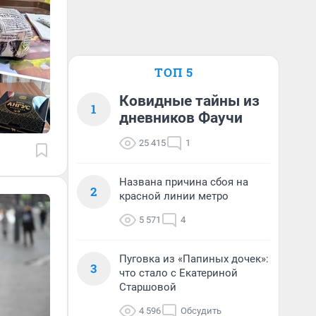
ТОП 5
Ковидные тайны из
1
дневников Фаучи
25 415
1
Названа причина сбоя на
2
красной линии метро
5 571
4
Пуговка из «Папиных дочек»:
3
что стало с Екатериной
Старшовой
4 596
Обсудить