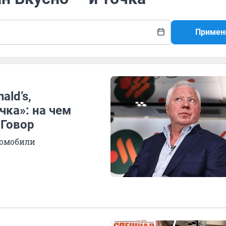
Примен
ald’s,
чка»: на чем
 Говор
томобили