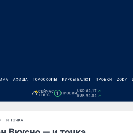
АММА
АФИША
ГОРОСКОПЫ
КУРСЫ ВАЛЮТ
ПРОБКИ
ZODY
USD 82,17
СЕЙЧАС
1
ПРОБКИ
+18°C
EUR 94,84
 — И ТОЧКА
н Вкусно — и точка