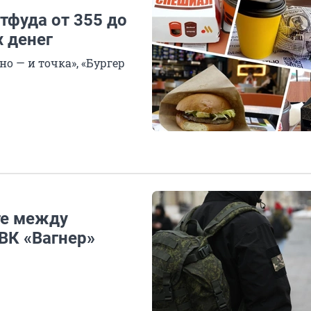
тфуда от 355 до
х денег
о — и точка», «Бургер
те между
ВК «Вагнер»