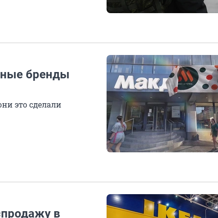
анные бренды
они это сделали
спродажу в