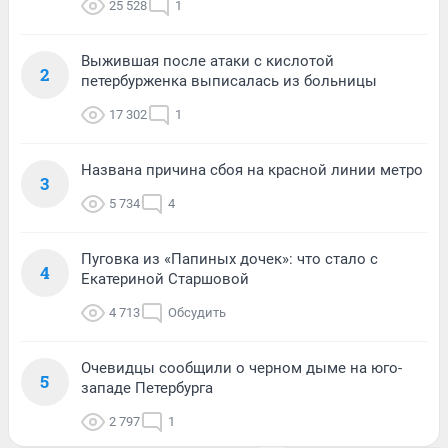
25 528
1
Выжившая после атаки с кислотой
2
петербурженка выписалась из больницы
17 302
1
Названа причина сбоя на красной линии метро
3
5 734
4
Пуговка из «Папиных дочек»: что стало с
4
Екатериной Старшовой
4 713
Обсудить
Очевидцы сообщили о черном дыме на юго-
5
западе Петербурга
2 797
1