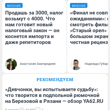
МНЕНИЕ
МНЕНИЕ
Продашь за 3000, налог
«Финал не совпа
возьмут с 4000. Что
ожиданиями»: с
нам готовит новый
смотреть филь
налоговый закон — он
«Старый орел» 
коснется импорта и
большом экран
даже репетиторов
честная реценз
Анастасия Завгородняя
Надежда Губарь
РЕКОМЕНДУЕМ
«Девчонки, вы испытываете судьбу»:
что творится в подпольной рюмочной
на Березовой в Рязани — обзор YA62.RU
8 августа
16 822
1