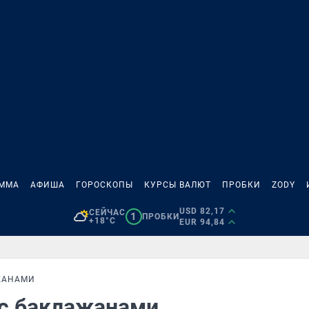
АММА
АФИША
ГОРОСКОПЫ
КУРСЫ ВАЛЮТ
ПРОБКИ
ZODY
USD 82,17
СЕЙЧАС
1
ПРОБКИ
+18°C
EUR 94,84
ЖАНАМИ
 с баклажанами