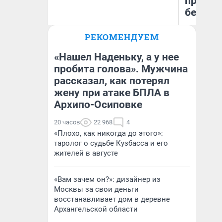
приеха
безопа
РЕКОМЕНДУЕМ
Екатерина Торопова
Кс
директор агентства
Ав
недвижимости
«Нашел Наденьку, а у нее
пробита голова». Мужчина
рассказал, как потерял
жену при атаке БПЛА в
Архипо-Осиповке
20 часов
22 968
4
«Плохо, как никогда до этого»:
таролог о судьбе Кузбасса и его
жителей в августе
«Вам зачем он?»: дизайнер из
Москвы за свои деньги
восстанавливает дом в деревне
Архангельской области