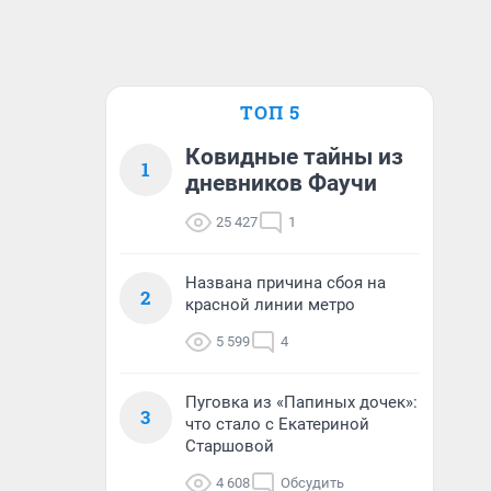
ТОП 5
Ковидные тайны из
1
дневников Фаучи
25 427
1
Названа причина сбоя на
2
красной линии метро
5 599
4
Пуговка из «Папиных дочек»:
3
что стало с Екатериной
Старшовой
4 608
Обсудить