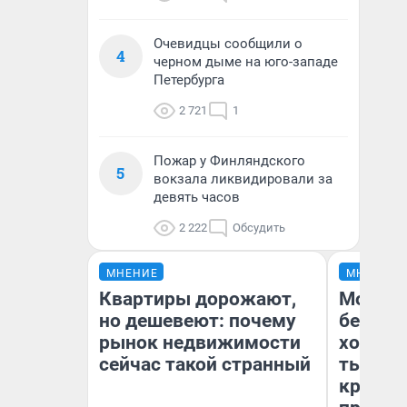
Очевидцы сообщили о
4
черном дыме на юго-западе
Петербурга
2 721
1
Пожар у Финляндского
5
вокзала ликвидировали за
девять часов
2 222
Обсудить
МНЕНИЕ
МНЕНИЕ
Квартиры дорожают,
Мой ба
но дешевеют: почему
береже
рынок недвижимости
хотела 
сейчас такой странный
тысяч,
кредит,