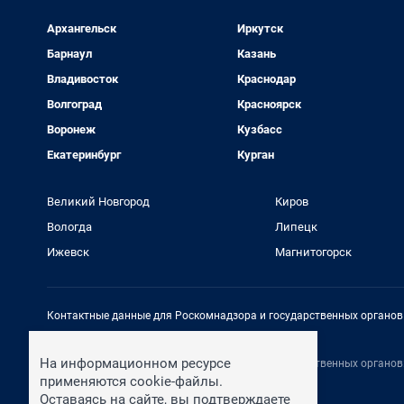
Архангельск
Иркутск
Барнаул
Казань
Владивосток
Краснодар
Волгоград
Красноярск
Воронеж
Кузбасс
Екатеринбург
Курган
Великий Новгород
Киров
Вологда
Липецк
Ижевск
Магнитогорск
Контактные данные для Роскомнадзора и государственных органов
Электронный адрес редакции:
rednews@shkulev.ru
На информационном ресурсе
Контактные данные для Роскомнадзора и государственных органов
Техподдержка:
help@shkulev.ru
применяются cookie-файлы.
Оставаясь на сайте, вы подтверждаете