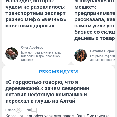
Наследие, которое
«Покупаешь кот
чудом не развалилось:
мешке»:
транспортный эксперт
предпринимате
разнес миф о «вечных»
рассказала, как
советских дорогах
самом деле уст
бизнес со скла
дешевых товар
Олег Арефьев
Наталья Шорохо
Блогер, предприниматель,
владелец в транспортном
Открыла кофейну
бизнесе
деньги соцразви
РЕКОМЕНДУЕМ
«С гордостью говорю, что я
деревенский»: зачем северянин
оставил нефтяную компанию и
переехал в глушь на Алтай
3 часа
1 690
1
Когда концерт обернулся скандалом. Ваня Дмитриенко