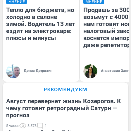
МНЕНИЕ
МНЕНИЕ
Тепло для бюджета, но
Продашь за 3000
холодно в салоне
возьмут с 4000.
зимой. Водитель 13 лет
нам готовит но
ездит на электрокаре:
налоговый зако
плюсы и минусы
коснется импор
даже репетитор
Денис Дедюхин
Анастасия Завг
РЕКОМЕНДУЕМ
Август перевернет жизнь Козерогов. К
чему готовит ретроградный Сатурн —
прогноз
5 часов
3 873
1