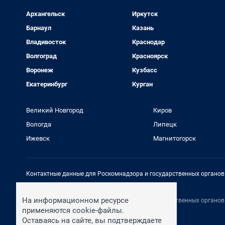
Архангельск
Иркутск
Барнаул
Казань
Владивосток
Краснодар
Волгоград
Красноярск
Воронеж
Кузбасс
Екатеринбург
Курган
Великий Новгород
Киров
Вологда
Липецк
Ижевск
Магнитогорск
Контактные данные для Роскомнадзора и государственных органов
Электронный адрес редакции:
rednews@shkulev.ru
На информационном ресурсе
Контактные данные для Роскомнадзора и государственных органов
Техподдержка:
help@shkulev.ru
применяются cookie-файлы.
Оставаясь на сайте, вы подтверждаете