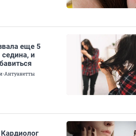
звала еще 5
 седина, и
збавиться
ии-Антуанетты
. Кардиолог