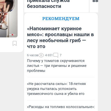
приехала служба
выгляд
безопасности
РЕКОМЕНДУЕМ
Ксения Владимирская
На
Автор мнения
«Напоминает куриное
мясо»: ярославцы нашли в
лесу необычный гриб —
что это
6 часов
4 651
7
Почему у томатов скручиваются
листья — три причины и решение
проблемы
«Не рассчитала силы»: 18-летняя
ужурка пыталась успокоить
трехмесячного сына и убила его
«Расходы на топливо колоссальные»: