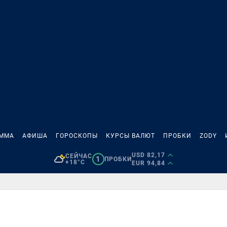
АММА
АФИША
ГОРОСКОПЫ
КУРСЫ ВАЛЮТ
ПРОБКИ
ZODY
USD 82,17
СЕЙЧАС
1
ПРОБКИ
+18°C
EUR 94,84