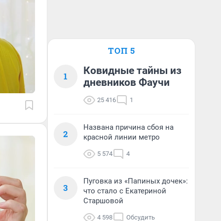
ТОП 5
Ковидные тайны из
1
дневников Фаучи
25 416
1
Названа причина сбоя на
2
красной линии метро
5 574
4
Пуговка из «Папиных дочек»:
3
что стало с Екатериной
Старшовой
4 598
Обсудить