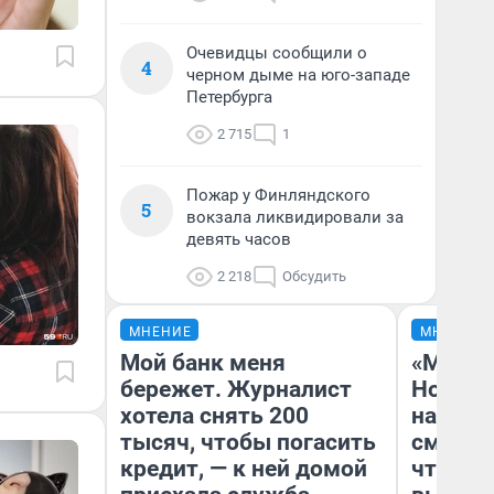
Очевидцы сообщили о
4
черном дыме на юго-западе
Петербурга
2 715
1
Пожар у Финляндского
5
вокзала ликвидировали за
девять часов
2 218
Обсудить
МНЕНИЕ
МНЕНИЕ
Мой банк меня
«Мы ви
бережет. Журналист
Нолана
хотела снять 200
настро
тысяч, чтобы погасить
смотре
кредит, — к ней домой
чтобы 