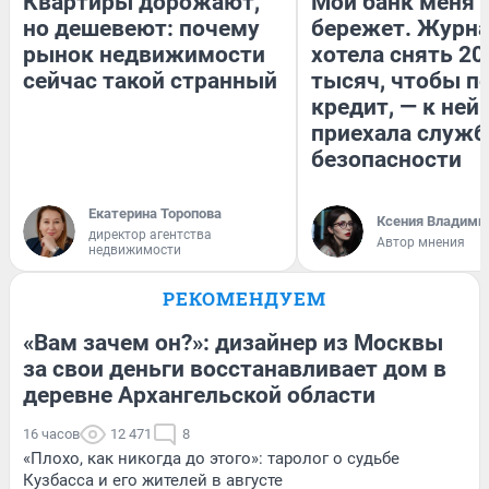
Квартиры дорожают,
Мой банк меня
но дешевеют: почему
бережет. Журн
рынок недвижимости
хотела снять 20
сейчас такой странный
тысяч, чтобы п
кредит, — к ней
приехала служб
безопасности
Екатерина Торопова
Ксения Владими
директор агентства
Автор мнения
недвижимости
РЕКОМЕНДУЕМ
«Вам зачем он?»: дизайнер из Москвы
за свои деньги восстанавливает дом в
деревне Архангельской области
16 часов
12 471
8
«Плохо, как никогда до этого»: таролог о судьбе
Кузбасса и его жителей в августе