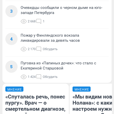
Очевидцы сообщили о черном дыме на юго-
3
западе Петербурга
2 668
1
Пожар у Финляндского вокзала
4
ликвидировали за девять часов
2 170
Обсудить
Пуговка из «Папиных дочек»: что стало с
5
Екатериной Старшовой
1 424
Обсудить
МНЕНИЕ
МНЕНИЕ
«Спуталась речь, понес
«Мы видим нов
пургу». Врач — о
Нолана»: с каки
смертельном диагнозе,
настроем нужн