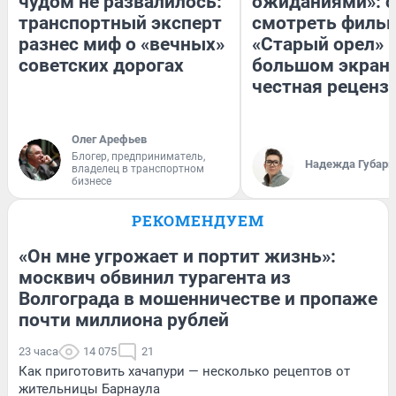
чудом не развалилось:
ожиданиями»: с
транспортный эксперт
смотреть филь
разнес миф о «вечных»
«Старый орел» 
советских дорогах
большом экран
честная реценз
Олег Арефьев
Блогер, предприниматель,
Надежда Губарь
владелец в транспортном
бизнесе
РЕКОМЕНДУЕМ
«Он мне угрожает и портит жизнь»:
москвич обвинил турагента из
Волгограда в мошенничестве и пропаже
почти миллиона рублей
23 часа
14 075
21
Как приготовить хачапури — несколько рецептов от
жительницы Барнаула