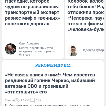
Наследие, которое
Колобок-колобо
чудом не развалилось:
тебя боюсь! Рад
транспортный эксперт
отложили прок
разнес миф о «вечных»
«Человека-паук
советских дорогах
отзыв о фильме
«человека-булк
Олег Арефьев
Блогер, предприниматель,
Надежда Губарь
владелец в транспортном
бизнесе
РЕКОМЕНДУЕМ
«Не связывайся с ним!» Чем известен
ревдинский гопник Черкас, избивший
ветерана СВО и грозивший
«отпетушить» его
2 часа
17 252
142
Победили рак и стали родителями вопреки всему.