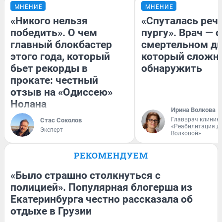
МНЕНИЕ
МНЕНИЕ
«Никого нельзя
«Спуталась речь
победить». О чем
пургу». Врач — о
главный блокбастер
смертельном ди
этого года, который
который сложн
бьет рекорды в
обнаружить
прокате: честный
отзыв на «Одиссею»
Нолана
Ирина Волкова
Главврач клиник
Стас Соколов
«Реабилитация д
Эксперт
Волковой»
РЕКОМЕНДУЕМ
«Было страшно столкнуться с
полицией». Популярная блогерша из
Екатеринбурга честно рассказала об
отдыхе в Грузии