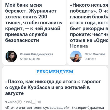
Мой банк меня
«Никого нельзя
бережет. Журналист
победить». О ч
хотела снять 200
главный блокба
тысяч, чтобы погасить
этого года, кот
кредит, — к ней домой
бьет рекорды в
приехала служба
прокате: честн
безопасности
отзыв на «Одис
Нолана
Ксения Владимирская
Стас Соколов
Автор мнения
Эксперт
РЕКОМЕНДУЕМ
«Плохо, как никогда до этого»: таролог
о судьбе Кузбасса и его жителей в
августе
9 часов
7 195
10
«Кто-то считает меня сумасшедшей». Екатеринбурженка