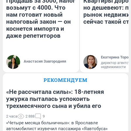
Продашь за 3000, налог
Квартиры доро
возьмут с 4000. Что
но дешевеют: п
нам готовит новый
рынок недвижи
налоговый закон — он
сейчас такой с
коснется импорта и
даже репетиторов
Екатерина Тороп
Анастасия Завгородняя
директор агентст
недвижимости
РЕКОМЕНДУЕМ
«Не рассчитала силы»: 18-летняя
ужурка пыталась успокоить
трехмесячного сына и убила его
2 часа
2 888
9
«Четыре месяца больничных»: в Ярославле
автомобилист изувечил пассажира «Яавтобуса»