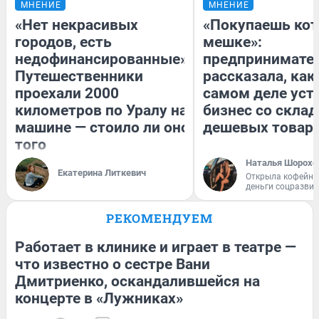
МНЕНИЕ
МНЕНИЕ
«Нет некрасивых
«Покупаешь кот
городов, есть
мешке»:
недофинансированные».
предпринимате
Путешественники
рассказала, как
проехали 2000
самом деле уст
километров по Уралу на
бизнес со скла
машине — стоило ли оно
дешевых товар
того
Наталья Шорохо
Екатерина Литкевич
Открыла кофейну
деньги соцразви
РЕКОМЕНДУЕМ
Работает в клинике и играет в театре —
что известно о сестре Вани
Дмитриенко, оскандалившейся на
концерте в «Лужниках»