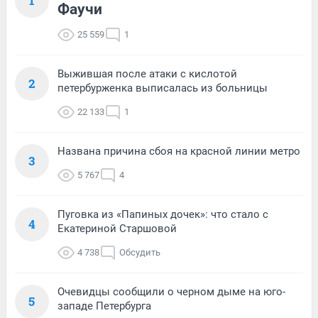
1
Фаучи
25 559
1
Выжившая после атаки с кислотой
2
петербурженка выписалась из больницы
22 133
1
Названа причина сбоя на красной линии метро
3
5 767
4
Пуговка из «Папиных дочек»: что стало с
4
Екатериной Старшовой
4 738
Обсудить
Очевидцы сообщили о черном дыме на юго-
5
западе Петербурга