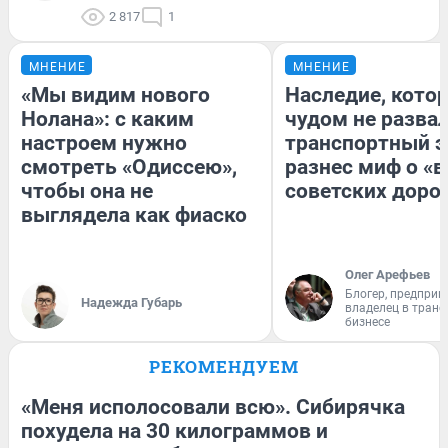
2 817
1
МНЕНИЕ
МНЕНИЕ
«Мы видим нового
Наследие, кото
Нолана»: с каким
чудом не разва
настроем нужно
транспортный э
смотреть «Одиссею»,
разнес миф о «
чтобы она не
советских доро
выглядела как фиаско
Олег Арефьев
Блогер, предприн
Надежда Губарь
владелец в тран
бизнесе
РЕКОМЕНДУЕМ
«Меня исполосовали всю». Сибирячка
похудела на 30 килограммов и