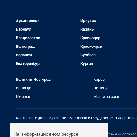
Архангельск
Иркутск
Барнаул
Казань
Владивосток
Краснодар
Волгоград
Красноярск
Воронеж
Кузбасс
Екатеринбург
Курган
Великий Новгород
Киров
Вологда
Липецк
Ижевск
Магнитогорск
Контактные данные для Роскомнадзора и государственных органов
Электронный адрес редакции:
rednews@shkulev.ru
На информационном ресурсе
Контактные данные для Роскомнадзора и государственных органов