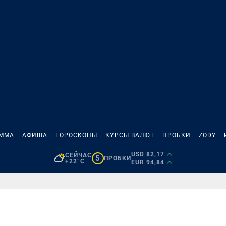
АММА
АФИША
ГОРОСКОПЫ
КУРСЫ ВАЛЮТ
ПРОБКИ
ZODY
USD 82,17
СЕЙЧАС
5
ПРОБКИ
+22°C
EUR 94,84