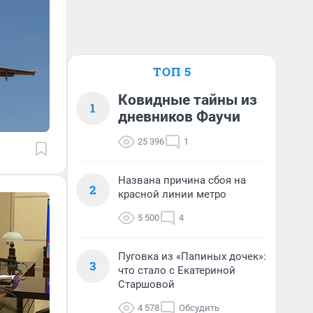
ТОП 5
Ковидные тайны из
1
дневников Фаучи
25 396
1
Названа причина сбоя на
2
красной линии метро
5 500
4
Пуговка из «Папиных дочек»:
3
что стало с Екатериной
Старшовой
4 578
Обсудить