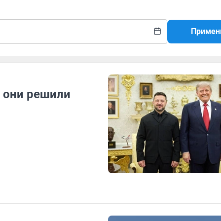
Примен
: они решили