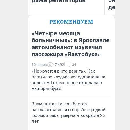
даже репетиторов
бизнес
дешевы
РЕКОМЕНДУЕМ
На
Анастасия Завгородняя
От
де
«Четыре месяца
больничных»: в Ярославле
автомобилист изувечил
пассажира «Яавтобуса»
10 часов
7 492
34
«Не хочется в это верить». Как
сложилась судьба «следователя на
золотом Lexus» после скандала в
Екатеринбурге
Знаменитая тикток-блогер,
рассказывавшая о борьбе с редкой
формой рака, умерла в возрасте 26
лет