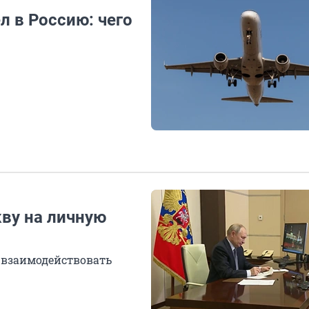
л в Россию: чего
кву на личную
 взаимодействовать