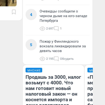
Очевидцы сообщили о
4
черном дыме на юго-западе
Петербурга
2 697
1
Пожар у Финляндского
5
вокзала ликвидировали за
девять часов
2 195
Обсудить
МНЕНИЕ
МНЕНИЕ
Продашь за 3000, налог
«Покуп
возьмут с 4000. Что
мешке»
нам готовит новый
предпр
налоговый закон — он
рассказ
коснется импорта и
самом 