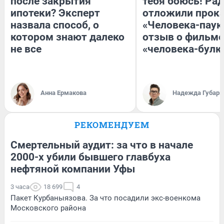
после закрытия
тебя боюсь! Рад
ипотеки? Эксперт
отложили прок
назвала способ, о
«Человека-паук
котором знают далеко
отзыв о фильме
не все
«человека-булк
Анна Ермакова
Надежда Губарь
РЕКОМЕНДУЕМ
Смертельный аудит: за что в начале
2000-х убили бывшего главбуха
нефтяной компании Уфы
3 часа
18 699
4
Пакет Курбаныязова. За что посадили экс-военкома
Московского района