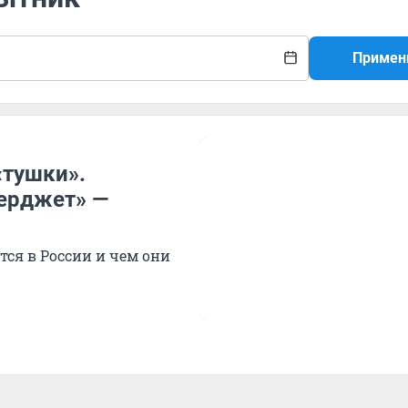
Примен
«тушки».
перджет» —
тся в России и чем они