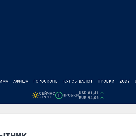
АММА
АФИША
ГОРОСКОПЫ
КУРСЫ ВАЛЮТ
ПРОБКИ
ZODY
USD 81,41
СЕЙЧАС
1
ПРОБКИ
+19°C
EUR 94,06
Сытник