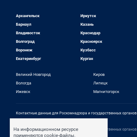
Архангельск
Иркутск
Барнаул
Казань
Владивосток
Краснодар
Волгоград
Красноярск
Воронеж
Кузбасс
Екатеринбург
Курган
Великий Новгород
Киров
Вологда
Липецк
Ижевск
Магнитогорск
Контактные данные для Роскомнадзора и государственных органов
Электронный адрес редакции:
rednews@shkulev.ru
На информационном ресурсе
Контактные данные для Роскомнадзора и государственных органов
Техподдержка:
help@shkulev.ru
применяются cookie-файлы.