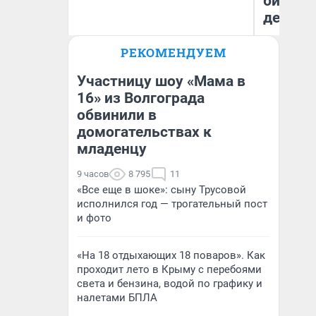
бизнес
дешевы
РЕКОМЕНДУЕМ
Екатерина Торопова
На
директор агентства
От
недвижимости
де
Участницу шоу «Мама в
16» из Волгограда
обвинили в
домогательствах к
младенцу
9 часов
8 795
11
«Все еще в шоке»: сыну Трусовой
исполнился год — трогательный пост
и фото
«На 18 отдыхающих 18 поваров». Как
проходит лето в Крыму с перебоями
света и бензина, водой по графику и
налетами БПЛА