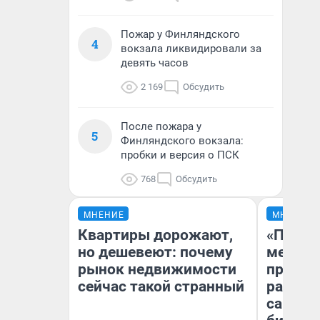
Пожар у Финляндского
4
вокзала ликвидировали за
девять часов
2 169
Обсудить
После пожара у
5
Финляндского вокзала:
пробки и версия о ПСК
768
Обсудить
МНЕНИЕ
МНЕНИЕ
Квартиры дорожают,
«Покуп
но дешевеют: почему
мешке»
рынок недвижимости
предпр
сейчас такой странный
рассказ
самом 