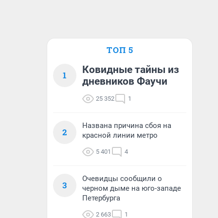
ТОП 5
Ковидные тайны из
1
дневников Фаучи
25 352
1
Названа причина сбоя на
2
красной линии метро
5 401
4
Очевидцы сообщили о
3
черном дыме на юго-западе
Петербурга
2 663
1