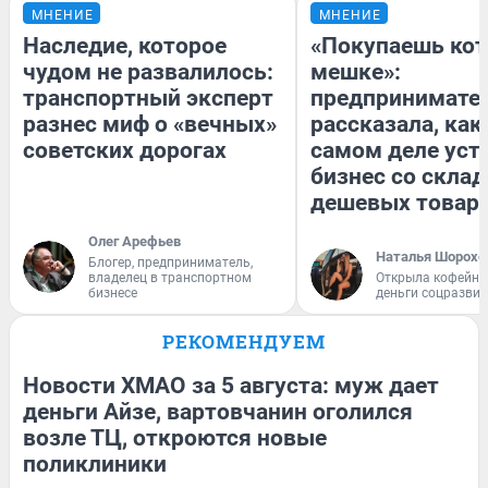
МНЕНИЕ
МНЕНИЕ
Наследие, которое
«Покупаешь кот
чудом не развалилось:
мешке»:
транспортный эксперт
предпринимате
разнес миф о «вечных»
рассказала, как
советских дорогах
самом деле уст
бизнес со скла
дешевых товар
Олег Арефьев
Наталья Шорохо
Блогер, предприниматель,
владелец в транспортном
Открыла кофейну
бизнесе
деньги соцразви
РЕКОМЕНДУЕМ
Новости ХМАО за 5 августа: муж дает
деньги Айзе, вартовчанин оголился
возле ТЦ, откроются новые
поликлиники