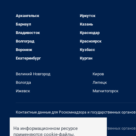
Архангельск
Иркутск
Барнаул
Казань
Владивосток
Краснодар
Волгоград
Красноярск
Воронеж
Кузбасс
Екатеринбург
Курган
Великий Новгород
Киров
Вологда
Липецк
Ижевск
Магнитогорск
Контактные данные для Роскомнадзора и государственных органов
Электронный адрес редакции:
rednews@shkulev.ru
На информационном ресурсе
Контактные данные для Роскомнадзора и государственных органов
Техподдержка:
help@shkulev.ru
применяются cookie-файлы.