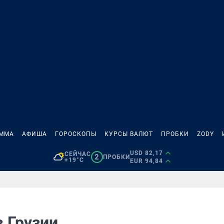
АММА
АФИША
ГОРОСКОПЫ
КУРСЫ ВАЛЮТ
ПРОБКИ
ZODY
USD 82,17
СЕЙЧАС
2
ПРОБКИ
+19°C
EUR 94,84
в Грузии