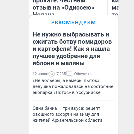
прокате: честный
киломе
отзыв на «Одиссею»
машине
Нолана
того
РЕКОМЕНДУЕМ
Стас Соколов
Ек
Эксперт
Не нужно выбрасывать и
сжигать ботву помидоров
и картофеля! Как я нашла
лучшее удобрение для
яблони и малины
12 часов
7 235
Обсудить
«Не вольеры, а камеры пыток»:
девушка пожаловалась на состояние
экопарка «Лотос» в Уссурийске
Одна банка — три вкуса: рецепт
овощного ассорти на зиму для
жителей Архангельской области