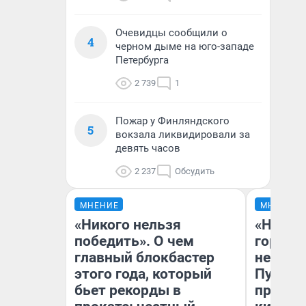
Очевидцы сообщили о
4
черном дыме на юго-западе
Петербурга
2 739
1
Пожар у Финляндского
5
вокзала ликвидировали за
девять часов
2 237
Обсудить
МНЕНИЕ
МНЕНИЕ
«Никого нельзя
«Нет н
победить». О чем
городов
главный блокбастер
недофи
этого года, который
Путеше
бьет рекорды в
проеха