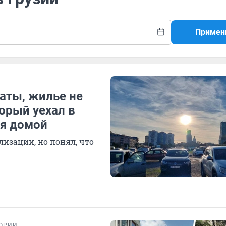
Примен
аты, жилье не
торый уехал в
ся домой
лизации, но понял, что
ОРИИ