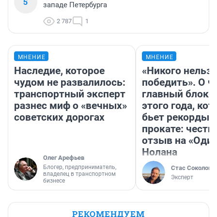
5
западе Петербурга
2 787
1
МНЕНИЕ
МНЕНИЕ
Наследие, которое
«Никого нельз
чудом не развалилось:
победить». О ч
транспортный эксперт
главный блокб
разнес миф о «вечных»
этого года, ко
советских дорогах
бьет рекорды 
прокате: честн
отзыв на «Оди
Нолана
Олег Арефьев
Блогер, предприниматель,
Стас Соколов
владелец в транспортном
Эксперт
бизнесе
РЕКОМЕНДУЕМ