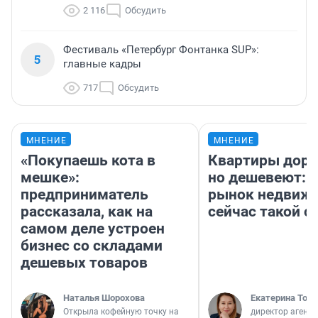
2 116
Обсудить
Фестиваль «Петербург Фонтанка SUP»:
5
главные кадры
717
Обсудить
МНЕНИЕ
МНЕНИЕ
«Покупаешь кота в
Квартиры дор
мешке»:
но дешевеют: 
предприниматель
рынок недвиж
рассказала, как на
сейчас такой 
самом деле устроен
бизнес со складами
дешевых товаров
Наталья Шорохова
Екатерина Торо
Открыла кофейную точку на
директор агентс