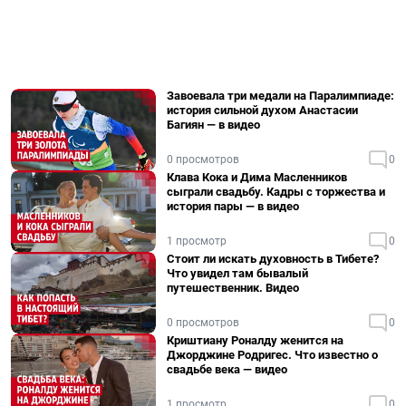
Завоевала три медали на Паралимпиаде:
история сильной духом Анастасии
Багиян — в видео
0 просмотров
0
Клава Кока и Дима Масленников
сыграли свадьбу. Кадры с торжества и
история пары — в видео
1 просмотр
0
Стоит ли искать духовность в Тибете?
Что увидел там бывалый
путешественник. Видео
0 просмотров
0
Криштиану Роналду женится на
Джорджине Родригес. Что известно о
свадьбе века — видео
1 просмотр
0