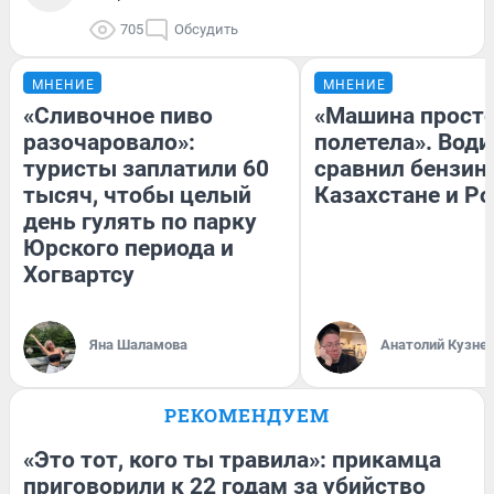
705
Обсудить
МНЕНИЕ
МНЕНИЕ
«Сливочное пиво
«Машина прост
разочаровало»:
полетела». Води
туристы заплатили 60
сравнил бензин
тысяч, чтобы целый
Казахстане и Р
день гулять по парку
Юрского периода и
Хогвартсу
Яна Шаламова
Анатолий Кузне
РЕКОМЕНДУЕМ
«Это тот, кого ты травила»: прикамца
приговорили к 22 годам за убийство