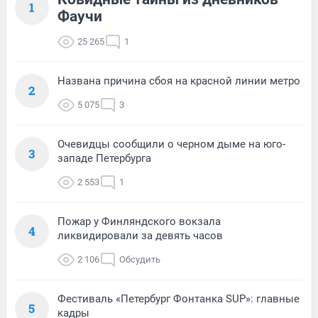
1
Фаучи
25 265
1
Названа причина сбоя на красной линии метро
2
5 075
3
Очевидцы сообщили о черном дыме на юго-
3
западе Петербурга
2 553
1
Пожар у Финляндского вокзала
4
ликвидировали за девять часов
2 106
Обсудить
Фестиваль «Петербург Фонтанка SUP»: главные
5
кадры