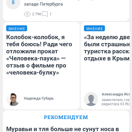
5
западе Петербурга
2 796
1
МНЕНИЕ
МНЕНИЕ
Колобок-колобок, я
«За неделю две
тебя боюсь! Ради чего
были страшные
отложили прокат
туристка расска
«Человека-паука» —
отдыхе в Крым
отзыв о фильме про
«человека-булку»
Александра Исм
Надежда Губарь
заместитель глав
редактора 63.RU
РЕКОМЕНДУЕМ
Муравьи и тля больше не сунут носа в