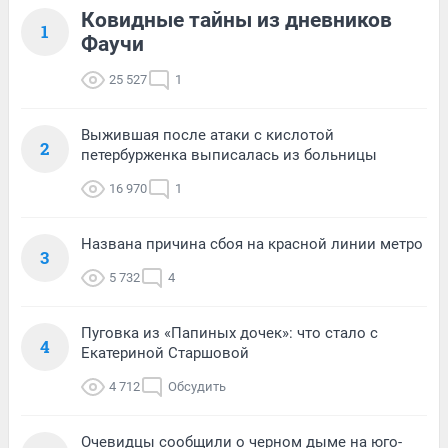
Ковидные тайны из дневников
1
Фаучи
25 527
1
Выжившая после атаки с кислотой
2
петербурженка выписалась из больницы
16 970
1
Названа причина сбоя на красной линии метро
3
5 732
4
Пуговка из «Папиных дочек»: что стало с
4
Екатериной Старшовой
4 712
Обсудить
Очевидцы сообщили о черном дыме на юго-