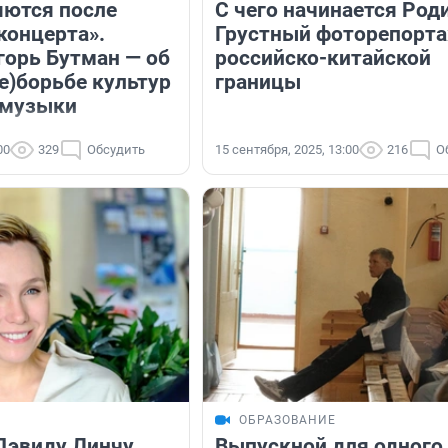
ются после
С чего начинается Род
концерта».
Грустный фоторепорта
орь Бутман — об
российско-китайской
е)борьбе культур
границы
т музыки
00
329
Обсудить
15 сентября, 2025, 13:00
216
О
ОБРАЗОВАНИЕ
Дэвиду Линчу
Выпускной для одного