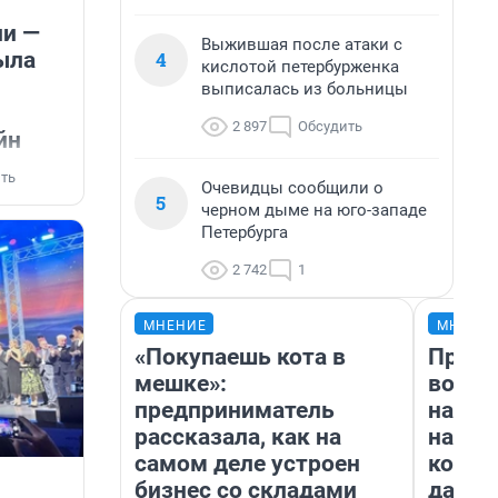
ли —
Выжившая после атаки с
ыла
4
кислотой петербурженка
выписалась из больницы
2 897
Обсудить
йн
ть
Очевидцы сообщили о
5
черном дыме на юго-западе
Петербурга
2 742
1
МНЕНИЕ
МНЕНИ
«Покупаешь кота в
Прода
мешке»:
возьм
предприниматель
нам г
рассказала, как на
налог
самом деле устроен
косне
бизнес со складами
даже 