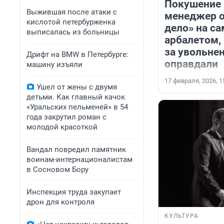
Покушение 
Выжившая после атаки с
менеджер о
кислотой петербурженка
дело» на са
выписалась из больницы
арбалетом,
за увольнен
Дрифт на BMW в Петербурге:
оправдали
машину изъяли
17 февраля, 2026, 1
Ушел от жены с двумя
детьми. Как главный качок
«Уральских пельменей» в 54
года закрутил роман с
молодой красоткой
Вандал повредил памятник
воинам-интернационалистам
в Сосновом Бору
Инспекция труда закупает
дрон для контроля
КУЛЬТУРА