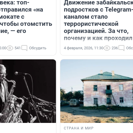
века: топ-
Движение забайкальс
тправился «на
подростков с Telegram
мокате с
каналом стало
 чтобы отомстить
террористической
ие, — его
организацией. За что,
почему и как проходил
5:00
541
Обсудить
4 февраля, 2026, 11:30
236
Обс
СТРАНА И МИР