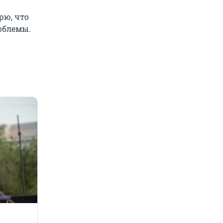
рю, что
облемы.