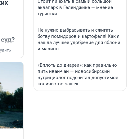
Стоит ли ехать в самый большой
ких
аквапарк в Геленджике — мнение
-
туристки
Не нужно выбрасывать и сжигать
ботву помидоров и картофеля! Как я
 суд?
нашла лучшее удобрение для яблони
и малины
удить
«Вплоть до диареи»: как правильно
пить иван-чай — новосибирский
нутрициолог подсчитал допустимое
количество чашек