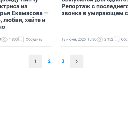
ктриса из
Репортаж с последнег
рья Екамасова —
звонка в умирающем с
, любви, хейте и
но
0
1 800
Обсудить
18 июня, 2025, 15:30
2 152
Обс
1
2
3