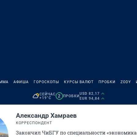
АММА
АФИША
ГОРОСКОПЫ
КУРСЫ ВАЛЮТ
ПРОБКИ
ZODY
USD 82,17
СЕЙЧАС
2
ПРОБКИ
+19°C
EUR 94,84
Александр Хамраев
КОРРЕСПОНДЕНТ
Закончил ЧиБГУ по специальности «экономика»