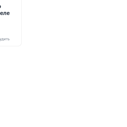
о
еле
удить