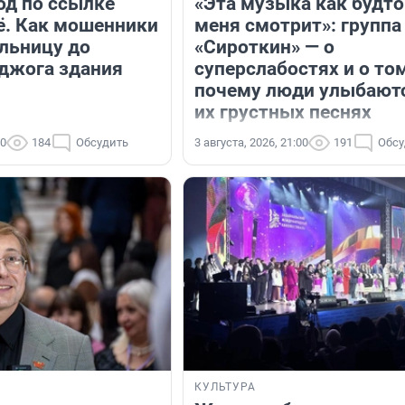
од по ссылке
«Эта музыка как будто
ё. Как мошенники
меня смотрит»: группа
льницу до
«Сироткин» — о
джога здания
суперслабостях и о том
почему люди улыбаютс
их грустных песнях
00
184
Обсудить
3 августа, 2026, 21:00
191
Обсу
КУЛЬТУРА