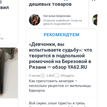
с
дешевых товаров
авил
Наталья Шорохова
Открыла кофейную точку на
деньги соцразвития
РЕКОМЕНДУЕМ
йн
ть
«Девчонки, вы
испытываете судьбу»: что
творится в подпольной
рюмочной на Березовой в
Рязани — обзор YA62.RU
5 часов
2 804
Обсудить
Как приготовить хачапури —
несколько рецептов от жительницы
Барнаула
Вой сирен, злые туристы и грязь.