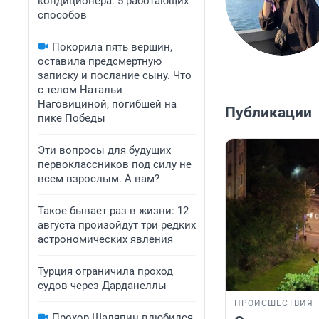
кондиционера: 5 работающих
способов
Покорила пять вершин,
оставила предсмертную
записку и послание сыну. Что
с телом Натальи
Наговициной, погибшей на
Публикации
пике Победы
Эти вопросы для будущих
первоклассников под силу не
всем взрослым. А вам?
Такое бывает раз в жизни: 12
августа произойдут три редких
астрономических явления
Турция ограничила проход
судов через Дарданеллы
ПРОИСШЕСТВИЯ
Прохор Шаляпин влюбился