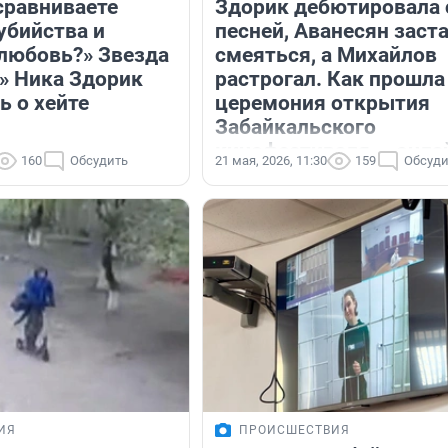
сравниваете
Здорик дебютировала 
убийства и
песней, Аванесян заст
 любовь?» Звезда
смеяться, а Михайлов
» Ника Здорик
растрогал. Как прошла
ь о хейте
церемония открытия
Забайкальского
кинофестиваля — онла
160
Обсудить
21 мая, 2026, 11:30
159
Обсуди
ИЯ
ПРОИСШЕСТВИЯ