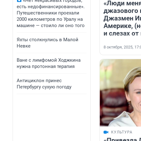
«Нет некрасивых городов,
«Люди меня
есть недофинансированные».
джазового 
Путешественники проехали
Джазмен Иг
2000 километров по Уралу на
Америке, (н
машине — стоило ли оно того
и слезах о
Яхты столкнулись в Малой
Невке
8 октября, 2025, 17:
Ване с лимфомой Ходжкина
нужна протонная терапия
Антициклон принес
Петербургу сухую погоду
КУЛЬТУРА
«Привезла 