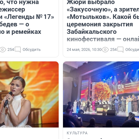
ю, что нужна
Жюри выбрало
режиссер
«Закусочную», а зрите
и «Легенды № 17»
«Мотыльков». Какой б
бедев — о
церемония закрытия
но и ремейках
Забайкальского
кинофестиваля — онла
254
Обсудить
24 мая, 2026, 10:30
254
Обсуди
КУЛЬТУРА