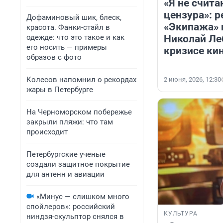
«Я не счита
цензура»: 
Дофаминовый шик, блеск,
«Экипажа» 
красота. Фанки-стайл в
Николай Ле
одежде: что это такое и как
его носить — примеры
кризисе ки
образов с фото
Колесов напомнил о рекордах
2 июня, 2026, 12:30
жары в Петербурге
На Черноморском побережье
закрыли пляжи: что там
происходит
Петербургские ученые
создали защитное покрытие
для антенн и авиации
«Минус — слишком много
спойлеров»: российский
КУЛЬТУРА
ниндзя-скульптор снялся в