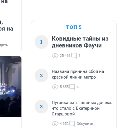
 на
,
ТОП 5
я на
Ковидные тайны из
1
дневников Фаучи
дить
25 461
1
Названа причина сбоя на
2
красной линии метро
5 655
4
Пуговка из «Папиных дочек»:
3
что стало с Екатериной
Старшовой
4 652
Обсудить