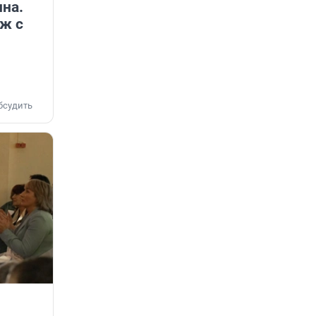
ина.
ж с
бсудить
.