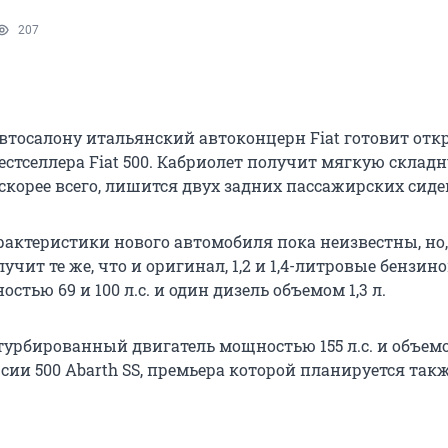
207
втосалону итальянский автоконцерн Fiat готовит от
естселлера Fiat 500. Кабриолет получит мягкую склад
 скорее всего, лишится двух задних пассажирских сиде
рактеристики нового автомобиля пока неизвестны, но,
лучит те же, что и оригинал, 1,2 и 1,4-литровые бензин
стью 69 и 100 л.с. и один дизель объемом 1,3 л.
урбированный двигатель мощностью 155 л.с. и объемо
сии 500 Abarth SS, премьера которой планируется такж