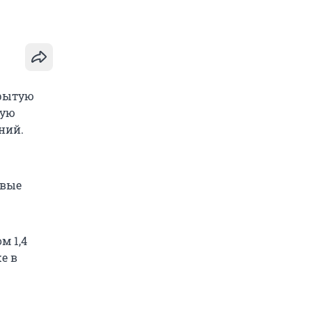
крытую
ную
ний.
овые
м 1,4
е в