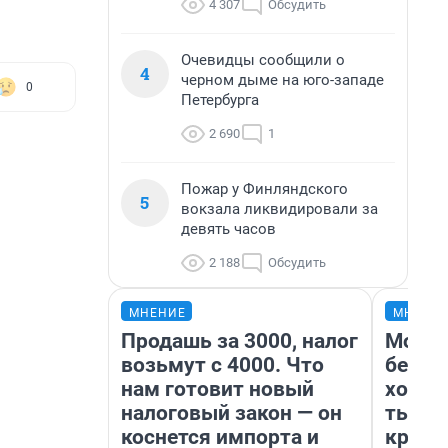
4 307
Обсудить
Очевидцы сообщили о
4
черном дыме на юго-западе
0
Петербурга
2 690
1
Пожар у Финляндского
5
вокзала ликвидировали за
девять часов
2 188
Обсудить
МНЕНИЕ
МНЕНИ
Продашь за 3000, налог
Мой б
возьмут с 4000. Что
береж
нам готовит новый
хотел
налоговый закон — он
тысяч
коснется импорта и
креди