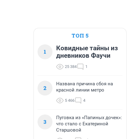
ТОП 5
Ковидные тайны из
1
дневников Фаучи
25 384
1
Названа причина сбоя на
2
красной линии метро
5 466
4
Пуговка из «Папиных дочек»:
3
что стало с Екатериной
Старшовой