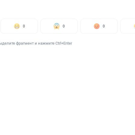
0
0
0
ыделите фрагмент и нажмите Ctrl+Enter