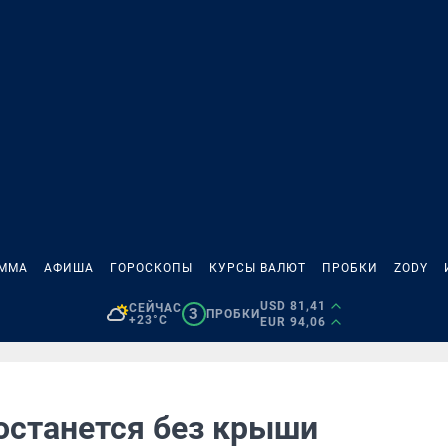
АММА
АФИША
ГОРОСКОПЫ
КУРСЫ ВАЛЮТ
ПРОБКИ
ZODY
USD 81,41
СЕЙЧАС
3
ПРОБКИ
+23°C
EUR 94,06
 останется без крыши