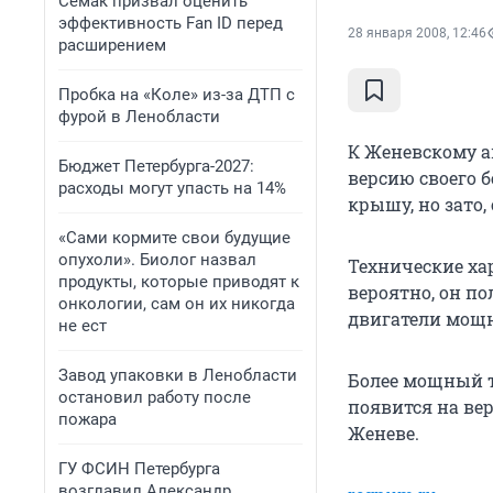
Семак призвал оценить
эффективность Fan ID перед
28 января 2008, 12:46
расширением
Пробка на «Коле» из-за ДТП с
фурой в Ленобласти
К Женевскому а
Бюджет Петербурга-2027:
версию своего б
расходы могут упасть на 14%
крышу, но зато,
«Сами кормите свои будущие
опухоли». Биолог назвал
Технические ха
продукты, которые приводят к
вероятно, он по
онкологии, сам он их никогда
двигатели мощно
не ест
Завод упаковки в Ленобласти
Более мощный т
остановил работу после
появится на вер
пожара
Женеве.
ГУ ФСИН Петербурга
возглавил Александр