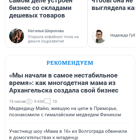
самом деле устроен
чтобы она не
бизнес со складами
выглядела как
дешевых товаров
Наталья Шорохова
Надежда Губар
Открыла кофейную точку на
деньги соцразвития
РЕКОМЕНДУЕМ
«Мы начали в самое нестабильное
время»: как многодетная мама из
Архангельска создала свой бизнес
15 часов
9 634
10
Медведицу Майю, жившую на цепи в Приморье,
познакомили с гималайским медведем Фиником
Участницу шоу «Мама в 16» из Волгограда обвинили
в домогательствах к младенцу