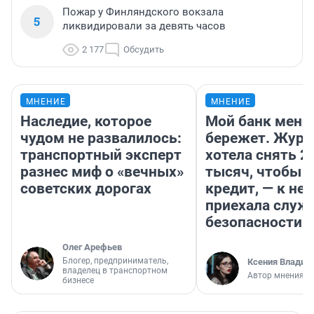
Пожар у Финляндского вокзала
5
ликвидировали за девять часов
2 177
Обсудить
МНЕНИЕ
МНЕНИЕ
Наследие, которое
Мой банк меня
чудом не развалилось:
бережет. Журн
транспортный эксперт
хотела снять 2
разнес миф о «вечных»
тысяч, чтобы п
советских дорогах
кредит, — к не
приехала служ
безопасности
Олег Арефьев
Блогер, предприниматель,
Ксения Владим
владелец в транспортном
Автор мнения
бизнесе