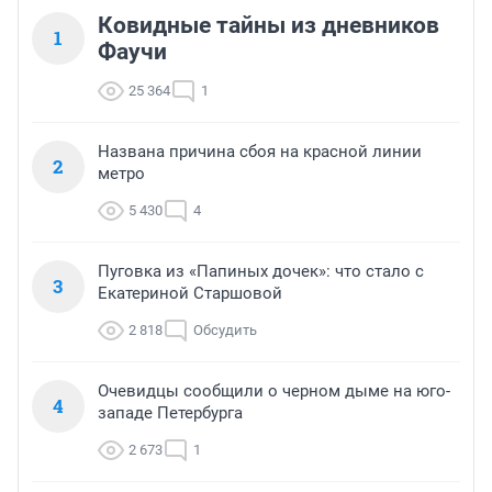
Ковидные тайны из дневников
1
Фаучи
25 364
1
Названа причина сбоя на красной линии
2
метро
5 430
4
Пуговка из «Папиных дочек»: что стало с
3
Екатериной Старшовой
2 818
Обсудить
Очевидцы сообщили о черном дыме на юго-
4
западе Петербурга
2 673
1