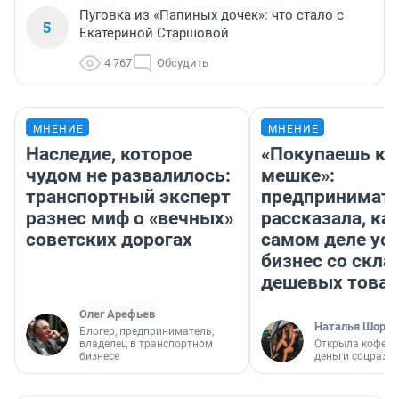
Пуговка из «Папиных дочек»: что стало с
5
Екатериной Старшовой
4 767
Обсудить
МНЕНИЕ
МНЕНИЕ
Наследие, которое
«Покупаешь ко
чудом не развалилось:
мешке»:
транспортный эксперт
предпринимат
разнес миф о «вечных»
рассказала, как
советских дорогах
самом деле ус
бизнес со скл
дешевых това
Олег Арефьев
Наталья Шорох
Блогер, предприниматель,
владелец в транспортном
Открыла кофейн
бизнесе
деньги соцразв