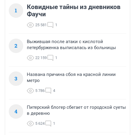
Ковидные тайны из дневников
1
Фаучи
25 581
1
Выжившая после атаки с кислотой
2
петербурженка выписалась из больницы
22 159
1
Названа причина сбоя на красной линии
3
метро
5 786
4
Питерский блогер сбегает от городской суеты
4
в деревню
5 624
1