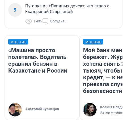
Пуговка из «Папиных дочек»: что стало с
5
Екатериной Старшовой
1 435
Обсудить
МНЕНИЕ
МНЕНИЕ
«Машина просто
Мой банк меня
полетела». Водитель
бережет. Журн
сравнил бензин в
хотела снять 2
Казахстане и России
тысяч, чтобы п
кредит, — к не
приехала служ
безопасности
Ксения Владим
Анатолий Кузнецов
Автор мнения