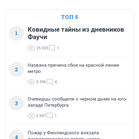
ТОП 5
Ковидные тайны из дневников
1
Фаучи
25 335
1
Названа причина сбоя на красной линии
2
метро
5 356
4
Очевидцы сообщили о черном дыме на юго-
3
западе Петербурга
2 647
1
Пожар у Финляндского вокзала
4