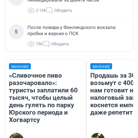
ликвидировали за девять часов
2 154
Обсудить
После пожара у Финляндского вокзала:
5
пробки и версия о ПСК
750
Обсудить
МНЕНИЕ
МНЕНИЕ
«Сливочное пиво
Продашь за 300
разочаровало»:
возьмут с 4000
туристы заплатили 60
нам готовит н
тысяч, чтобы целый
налоговый зако
день гулять по парку
коснется импор
Юрского периода и
даже репетито
Хогвартсу