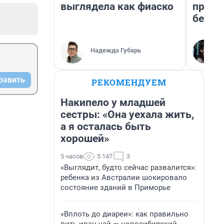
выглядела как фиаско
приех
безоп
Надежда Губарь
равить
РЕКОМЕНДУЕМ
Накипело у младшей
сестры: «Она уехала жить,
а я осталась быть
хорошей»
5 часов
5 147
3
«Выглядит, будто сейчас развалится»:
ребенка из Австралии шокировало
состояние зданий в Приморье
«Вплоть до диареи»: как правильно