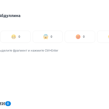
Абдуллина
0
0
0
ыделите фрагмент и нажмите Ctrl+Enter
ИИ
0