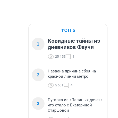
ТОП 5
Ковидные тайны из
1
дневников Фаучи
25 455
1
Названа причина сбоя на
2
красной линии метро
5 651
4
Пуговка из «Папиных дочек»:
3
что стало с Екатериной
Старшовой