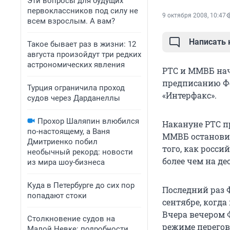
Эти вопросы для будущих
первоклассников под силу не
9 октября 2008, 10:47
всем взрослым. А вам?
Написать
Такое бывает раз в жизни: 12
августа произойдут три редких
астрономических явления
РТС и ММВБ нач
предписанию Ф
Турция ограничила проход
«Интерфакс».
судов через Дарданеллы
Прохор Шаляпин влюбился
Накануне РТС п
по-настоящему, а Ваня
ММВБ остановил
Дмитриенко побил
того, как росс
необычный рекорд: новости
более чем на де
из мира шоу-бизнеса
Куда в Петербурге до сих пор
Последний раз 
попадают стоки
сентябре, когд
Вчера вечером 
Столкновение судов на
режиме перегов
Малой Невке: подробности