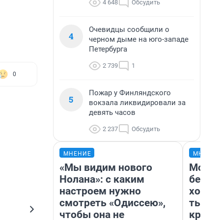
4 648
Обсудить
Очевидцы сообщили о
4
черном дыме на юго-западе
Петербурга
2 739
1
0
Пожар у Финляндского
5
вокзала ликвидировали за
девять часов
2 237
Обсудить
МНЕНИЕ
МНЕНИ
«Мы видим нового
Мой б
Нолана»: с каким
береж
настроем нужно
хотел
смотреть «Одиссею»,
тысяч
чтобы она не
креди