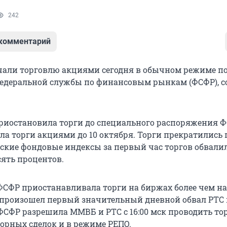
242
 комментарий
али торговлю акциями сегодня в обычном режиме п
едеральной службы по финансовым рынкам (ФСФР), с
риостановила торги до специального распоряжения ФС
а торги акциями до 10 октября. Торги прекратились 
ийские фондовые индексы за первый час торгов обвали
сять процентов.
ФСФР приостанавливала торги на биржах более чем на
а произошел первый значительный дневной обвал РТС
ФСФР разрешила ММВБ и РТС с 16:00 мск проводить то
орных сделок и в режиме РЕПО.