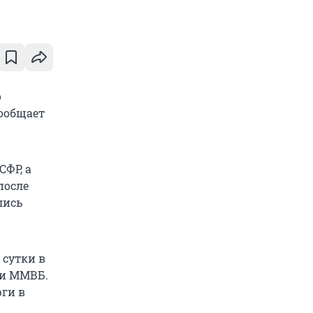
о
ообщает
ФР, а
после
лись
 сутки в
 и ММВБ.
рги в