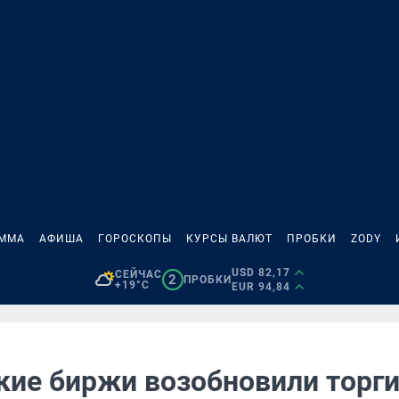
АММА
АФИША
ГОРОСКОПЫ
КУРСЫ ВАЛЮТ
ПРОБКИ
ZODY
USD 82,17
СЕЙЧАС
2
ПРОБКИ
+19°C
EUR 94,84
кие биржи возобновили торг