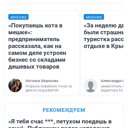
МНЕНИЕ
МНЕНИЕ
«Покупаешь кота в
«За неделю две
мешке»:
были страшные
предприниматель
туристка расск
рассказала, как на
отдыхе в Крым
самом деле устроен
бизнес со складами
дешевых товаров
Наталья Шорохова
Александра Ис
Открыла кофейную точку на
заместитель гл
деньги соцразвития
редактора 63.RU
РЕКОМЕНДУЕМ
«Я тебя счас ***, петухом поедешь в