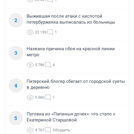
Выжившая после атаки с кислотой
2
петербурженка выписалась из больницы
22 159
1
Названа причина сбоя на красной линии
3
метро
5 786
4
Питерский блогер сбегает от городской суеты
4
в деревню
5 560
1
Пуговка из «Папиных дочек»: что стало с
5
Екатериной Старшовой
4 767
Обсудить