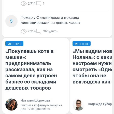
2 711
1
Пожар у Финляндского вокзала
5
ликвидировали за девять часов
2 214
Обсудить
МНЕНИЕ
МНЕНИЕ
«Покупаешь кота в
«Мы видим нов
мешке»:
Нолана»: с каки
предприниматель
настроем нужн
рассказала, как на
смотреть «Одис
самом деле устроен
чтобы она не
бизнес со складами
выглядела как 
дешевых товаров
Наталья Шорохова
Надежда Губарь
Открыла кофейную точку на
деньги соцразвития