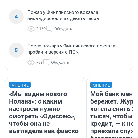
Пожар у Финляндского вокзала
4
ликвидировали за девять часов
2 169
Обсудить
После пожара у Финляндского вокзала:
5
пробки и версия о ПСК
768
Обсудить
МНЕНИЕ
МНЕНИЕ
«Мы видим нового
Мой банк меня
Нолана»: с каким
бережет. Журн
настроем нужно
хотела снять 2
смотреть «Одиссею»,
тысяч, чтобы п
чтобы она не
кредит, — к не
выглядела как фиаско
приехала служ