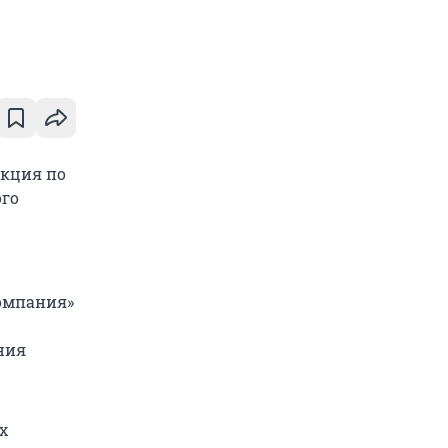
акция по
ого
компания»
ния
х