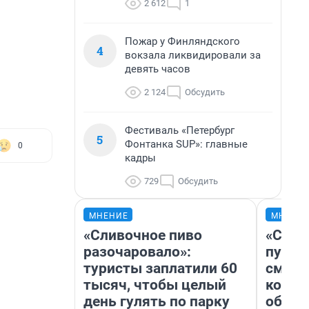
2 612
1
Пожар у Финляндского
4
вокзала ликвидировали за
девять часов
2 124
Обсудить
Фестиваль «Петербург
5
Фонтанка SUP»: главные
0
кадры
729
Обсудить
МНЕНИЕ
МНЕНИ
«Сливочное пиво
«Спут
разочаровало»:
пургу»
туристы заплатили 60
смерт
тысяч, чтобы целый
котор
день гулять по парку
обнар