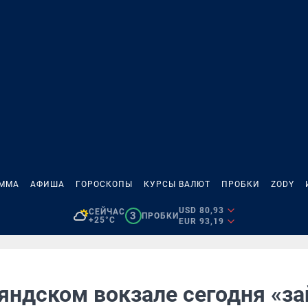
АММА
АФИША
ГОРОСКОПЫ
КУРСЫ ВАЛЮТ
ПРОБКИ
ZODY
USD 80,93
СЕЙЧАС
3
ПРОБКИ
+25°C
EUR 93,19
яндском вокзале сегодня «з