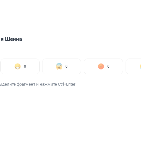
ия Шеина
0
0
0
ыделите фрагмент и нажмите Ctrl+Enter