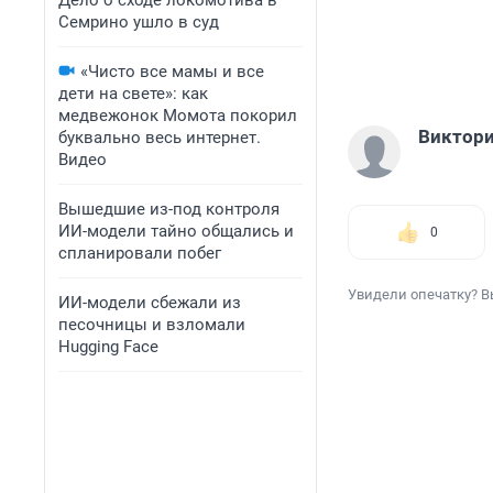
Дело о сходе локомотива в
Семрино ушло в суд
«Чисто все мамы и все
дети на свете»: как
медвежонок Момота покорил
Виктор
буквально весь интернет.
Видео
Вышедшие из-под контроля
ИИ-модели тайно общались и
0
спланировали побег
Увидели опечатку? В
ИИ-модели сбежали из
песочницы и взломали
Hugging Face