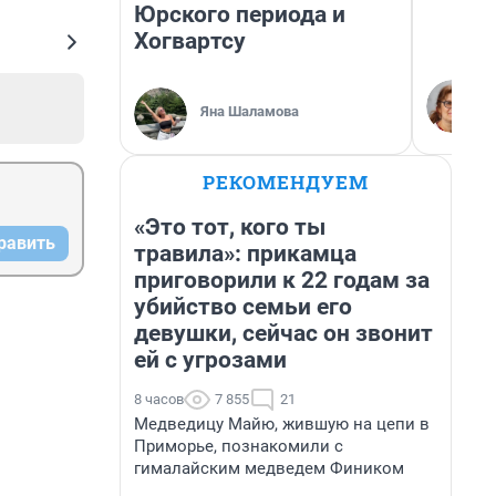
Юрского периода и
Хогвартсу
Яна Шаламова
РЕКОМЕНДУЕМ
«Это тот, кого ты
равить
травила»: прикамца
приговорили к 22 годам за
убийство семьи его
девушки, сейчас он звонит
ей с угрозами
8 часов
7 855
21
Медведицу Майю, жившую на цепи в
Приморье, познакомили с
гималайским медведем Фиником