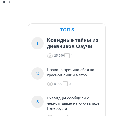
ов с
ТОП 5
Ковидные тайны из
1
дневников Фаучи
25 299
1
Названа причина сбоя на
2
красной линии метро
5 200
3
Очевидцы сообщили о
3
черном дыме на юго-западе
Петербурга