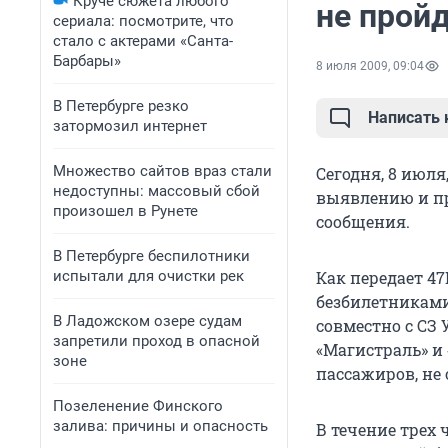
Круче сюжета любого
не прой
сериала: посмотрите, что
стало с актерами «Санта-
Барбары»
8 июля 2009, 09:04
В Петербурге резко
Написать
затормозил интернет
Множество сайтов враз стали
Сегодня, 8 июл
недоступны: массовый сбой
выявлению и пр
произошел в Рунете
сообщения.
В Петербурге беспилотники
испытали для очистки рек
Как передает 4
безбилетниками
В Ладожском озере судам
совместно с СЗ
запретили проход в опасной
«Магистраль» и
зоне
пассажиров, не
Позеленение Финского
залива: причины и опасность
В течение трех 