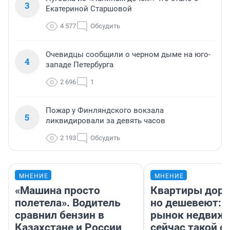
3
Екатериной Старшовой
4 577
Обсудить
Очевидцы сообщили о черном дыме на юго-
4
западе Петербурга
2 696
1
Пожар у Финляндского вокзала
5
ликвидировали за девять часов
2 193
Обсудить
МНЕНИЕ
МНЕНИЕ
«Машина просто
Квартиры дор
полетела». Водитель
но дешевеют: 
сравнил бензин в
рынок недвиж
Казахстане и России
сейчас такой 