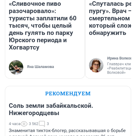
«Сливочное пиво
«Спуталась реч
разочаровало»:
пургу». Врач — 
туристы заплатили 60
смертельном д
тысяч, чтобы целый
который слож
день гулять по парку
обнаружить
Юрского периода и
Хогвартсу
Ирина Волкова
Главврач клини
Яна Шаламова
«Реабилитация 
Волковой»
РЕКОМЕНДУЕМ
Соль земли забайкальской.
Нижегородцевы
4 часа
3 562
3
Знаменитая тикток-блогер, рассказывавшая о борьбе