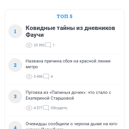
ТОП 5
Ковидные тайны из дневников
1
Фаучи
25 393
1
Названа причина сбоя на красной линии
2
метро
5 496
4
Пуговка из «Папиных дочек»: что стало с
3
Екатериной Старшовой
4 577
Обсудить
Очевидцы сообщили о черном дыме на юго-
4