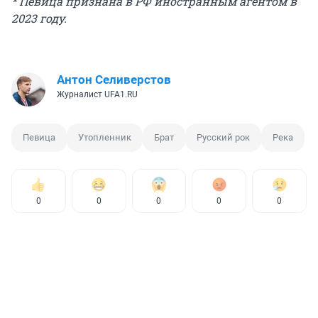
* Певица п
ризнана в РФ иностранным агентом в
2023 году.
Антон Селиверстов
Журналист UFA1.RU
Певица
Утопленник
Брат
Русский рок
Река
0
0
0
0
0