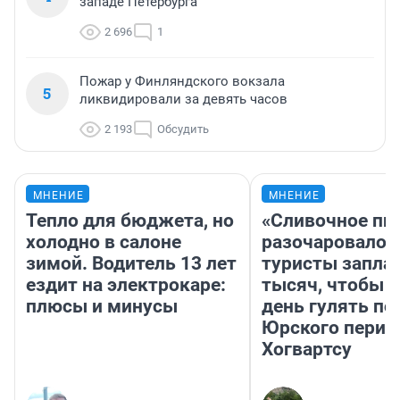
западе Петербурга
2 696
1
Пожар у Финляндского вокзала
5
ликвидировали за девять часов
2 193
Обсудить
МНЕНИЕ
МНЕНИЕ
Тепло для бюджета, но
«Сливочное пи
холодно в салоне
разочаровало»
зимой. Водитель 13 лет
туристы запла
ездит на электрокаре:
тысяч, чтобы 
плюсы и минусы
день гулять по
Юрского перио
Хогвартсу