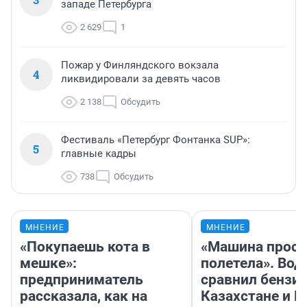
западе Петербурга
2 629
1
Пожар у Финляндского вокзала
4
ликвидировали за девять часов
2 138
Обсудить
Фестиваль «Петербург Фонтанка SUP»:
5
главные кадры
738
Обсудить
МНЕНИЕ
МНЕНИЕ
«Покупаешь кота в
«Машина прост
мешке»:
полетела». Вод
предприниматель
сравнил бензин
рассказала, как на
Казахстане и Р