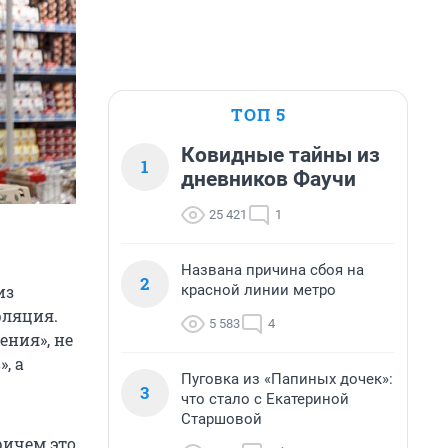
ТОП 5
Ковидные тайны из
1
дневников Фаучи
25 421
1
Названа причина сбоя на
2
красной линии метро
из
фляция.
5 583
4
ения», не
, а
Пуговка из «Папиных дочек»:
3
что стало с Екатериной
Старшовой
ричем это