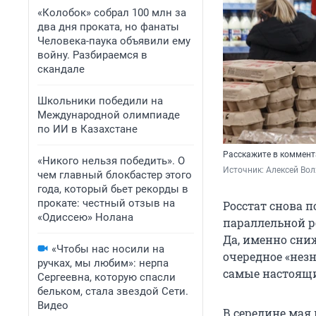
«Колобок» собрал 100 млн за
два дня проката, но фанаты
Человека-паука объявили ему
войну. Разбираемся в
скандале
Школьники победили на
Международной олимпиаде
по ИИ в Казахстане
Расскажите в коммент
«Никого нельзя победить». О
Источник: 
Алексей Вол
чем главный блокбастер этого
года, который бьет рекорды в
прокате: честный отзыв на
Росстат снова 
«Одиссею» Нолана
параллельной ре
Да, именно сниж
«Чтобы нас носили на
очередное «нез
ручках, мы любим»: нерпа
самые настоящи
Сергеевна, которую спасли
бельком, стала звездой Сети.
Видео
В середине мая