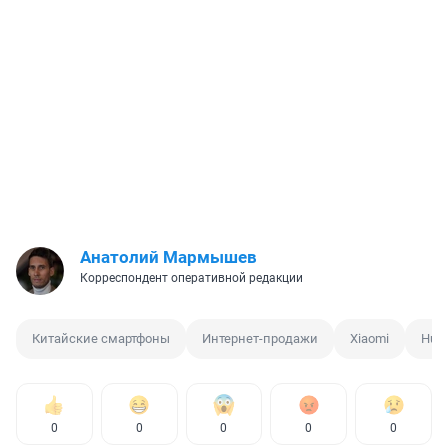
Анатолий Мармышев
Корреспондент оперативной редакции
Китайские смартфоны
Интернет-продажи
Xiaomi
Hua
0
0
0
0
0