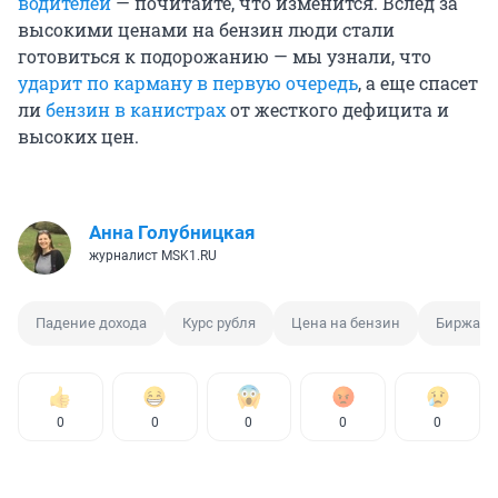
водителей
— почитайте, что изменится. Вслед за
высокими ценами на бензин люди стали
готовиться к подорожанию — мы узнали, что
ударит по карману в первую очередь
, а еще спасет
ли
бензин в канистрах
от жесткого дефицита и
высоких цен.
Анна Голубницкая
журналист MSK1.RU
Падение дохода
Курс рубля
Цена на бензин
Биржа
0
0
0
0
0