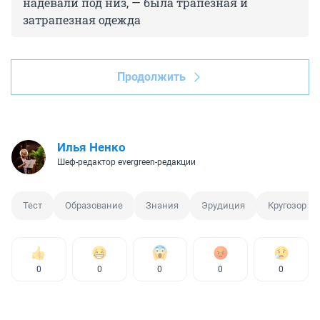
надевали под низ, — была трапезная и
затрапезная одежда
Продолжить
Илья Ненко
Шеф-редактор evergreen-редакции
Тест
Образование
Знания
Эрудиция
Кругозор
0
0
0
0
0