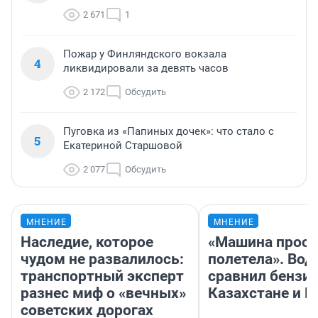
2 671
1
Пожар у Финляндского вокзала
4
ликвидировали за девять часов
2 172
Обсудить
Пуговка из «Папиных дочек»: что стало с
5
Екатериной Старшовой
2 077
Обсудить
МНЕНИЕ
МНЕНИЕ
Наследие, которое
«Машина прост
чудом не развалилось:
полетела». Вод
транспортный эксперт
сравнил бензин
разнес миф о «вечных»
Казахстане и Р
советских дорогах