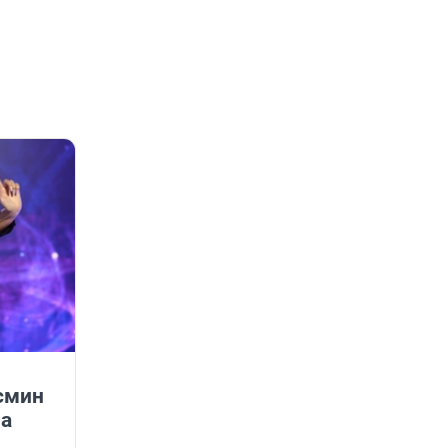
смин
на