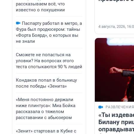
рассказываем всё, что
известно о покушении
Паспарту работал в метро, а
4 августа, 2026, 16:
Фура был продюсером: тайны
«Форта Боярд», о которых вы
не знали
Сможете не попасться на
уловки? На вопросах этого
теста спотыкаются 90 % людей
Кондаков попал в больницу
после победы «Зенита»
«Меня постоянно держали
ниже плинтуса»: Миа Бойка
РАЗВЛЕЧЕНИ
рассказала о тяжелом
«Ты издева
расставании с абьюзером
Билану при
оправдыват
«Зенит» стартовал в Кубке с