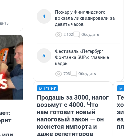
Пожар у Финляндского
4
вокзала ликвидировали за
дить
девять часов
2 102
Обсудить
Фестиваль «Петербург
5
Фонтанка SUP»: главные
кадры
703
Обсудить
МНЕНИЕ
МНЕНИ
Продашь за 3000, налог
Тепло
возьмут с 4000. Что
холод
нам готовит новый
зимой
ает:
налоговый закон — он
ездит
орит
коснется импорта и
плюсы
даже репетиторов
 или