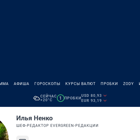
АММА
АФИША
ГОРОСКОПЫ
КУРСЫ ВАЛЮТ
ПРОБКИ
ZODY
USD 80,93
СЕЙЧАС
1
ПРОБКИ
+20°C
EUR 93,19
Илья Ненко
ШЕФ-РЕДАКТОР EVERGREEN-РЕДАКЦИИ