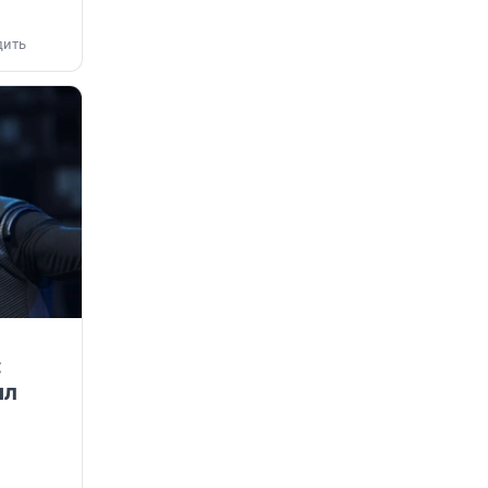
дить
:
ыл