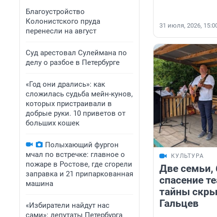
Благоустройство
Колонистского пруда
31 июля, 2026, 15:0
перенесли на август
Суд арестовал Сулеймана по
делу о разбое в Петербурге
«Год они дрались»: как
сложилась судьба мейн-кунов,
которых пристраивали в
добрые руки. 10 приветов от
больших кошек
Полыхающий фургон
мчал по встречке: главное о
КУЛЬТУРА
пожаре в Ростове, где сгорели
Две семьи, 
заправка и 21 припаркованная
спасение те
машина
тайны скры
Гальцев
«Избиратели найдут нас
сами»: депутаты Петербурга