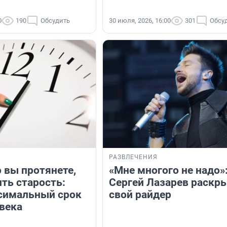
0
190
Обсудить
30 июля, 2026, 16:00
301
Обсу
РАЗВЛЕЧЕНИЯ
 вы протянете,
«Мне многого не надо»
ть старость:
Сергей Лазарев раскр
симальный срок
свой райдер
века