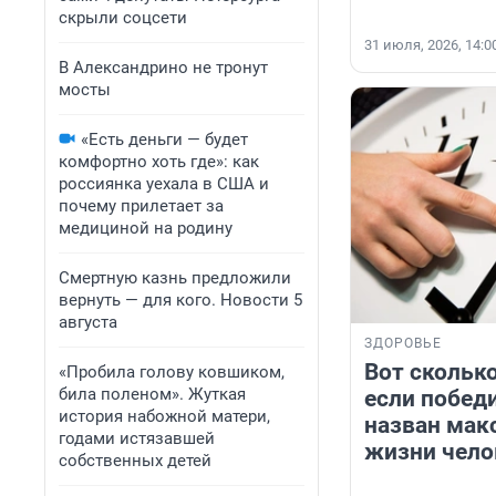
скрыли соцсети
31 июля, 2026, 14:0
В Александрино не тронут
мосты
«Есть деньги — будет
комфортно хоть где»: как
россиянка уехала в США и
почему прилетает за
медициной на родину
Смертную казнь предложили
вернуть — для кого. Новости 5
августа
ЗДОРОВЬЕ
Вот сколько
«Пробила голову ковшиком,
била поленом». Жуткая
если победи
история набожной матери,
назван мак
годами истязавшей
жизни чело
собственных детей