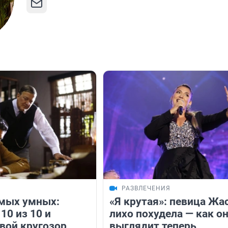
РАЗВЛЕЧЕНИЯ
амых умных:
«Я крутая»: певица Жа
 10 из 10 и
лихо похудела — как о
свой кругозор
выглядит теперь