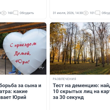
0
160
Обсудить
31 июля, 2026, 14:30
101
Обсу
РАЗВЛЕЧЕНИЯ
борьба за сына и
Тест на деменцию: най
атра: какие
10 скрытых лиц на кар
вает Юрий
за 30 секунд