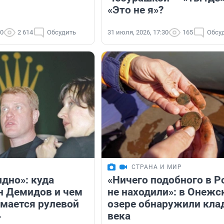
«Это не я»?
00
2 614
Обсудить
31 июля, 2026, 17:30
165
Обсу
СТРАНА И МИР
дно»: куда
«Ничего подобного в Р
н Демидов и чем
не находили»: в Онежс
имается рулевой
озере обнаружили клад
»
века