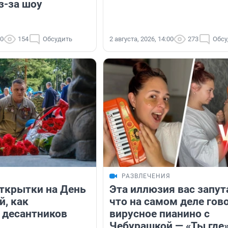
з-за шоу
30
154
Обсудить
2 августа, 2026, 14:00
273
Обсу
РАЗВЛЕЧЕНИЯ
ткрытки на День
Эта иллюзия вас запут
й, как
что на самом деле гов
 десантников
вирусное пианино с
Чебурашкой — «Ты где»