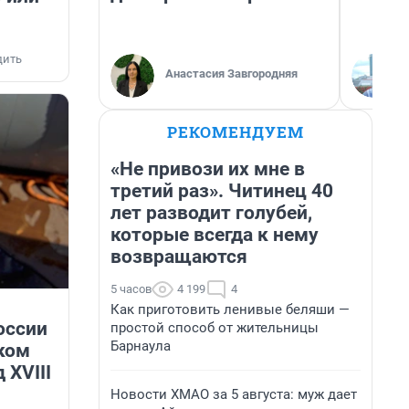
дить
Анастасия Завгородняя
РЕКОМЕНДУЕМ
«Не привози их мне в
третий раз». Читинец 40
лет разводит голубей,
которые всегда к нему
возвращаются
5 часов
4 199
4
Как приготовить ленивые беляши —
оссии
простой способ от жительницы
Барнаула
ком
 XVIII
Новости ХМАО за 5 августа: муж дает