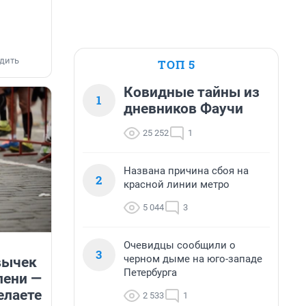
дить
ТОП 5
Ковидные тайны из
1
дневников Фаучи
25 252
1
Названа причина сбоя на
2
красной линии метро
5 044
3
Очевидцы сообщили о
3
черном дыме на юго-западе
вычек
Петербурга
лени —
елаете
2 533
1