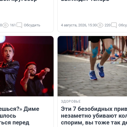
00
161
Обсудить
4 августа, 2026, 15:30
220
Обсу
Я
ЗДОРОВЬЕ
ешься?» Диме
Эти 7 безобидных при
шлось
незаметно убивают ко
ься перед
спорим, вы тоже так д