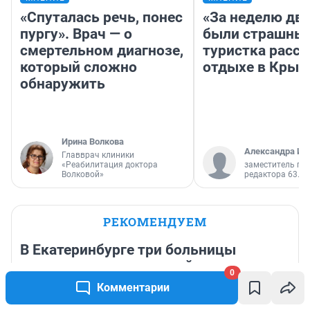
«Спуталась речь, понес
«За неделю две
пургу». Врач — о
были страшные
смертельном диагнозе,
туристка расск
который сложно
отдыхе в Крым
обнаружить
Ирина Волкова
Александра Ис
Главврач клиники
«Реабилитация доктора
заместитель гл
Волковой»
редактора 63.RU
РЕКОМЕНДУЕМ
В Екатеринбурге три больницы
проглядели запущенный рак у
0
пациентки. После родов ей удалили
Комментарии
несколько органов