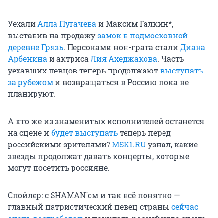
Уехали
Алла Пугачева
и Максим Галкин*,
выставив на продажу
замок в подмосковной
деревне Грязь
. Персонами нон-грата стали
Диана
Арбенина
и актриса
Лия Ахеджакова
. Часть
уехавших певцов теперь продолжают
выступать
за рубежом
и возвращаться в Россию пока не
планируют.
А кто же из знаменитых исполнителей останется
на сцене и
будет выступать
теперь перед
российскими зрителями?
MSK1.RU
узнал, какие
звезды продолжат давать концерты, которые
могут посетить россияне.
Спойлер: с SHAMAN`ом и так всё понятно —
главный патриотический певец страны
сейчас