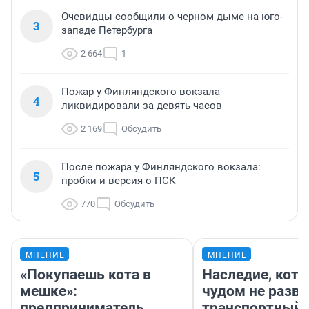
Очевидцы сообщили о черном дыме на юго-
3
западе Петербурга
2 664
1
Пожар у Финляндского вокзала
4
ликвидировали за девять часов
2 169
Обсудить
После пожара у Финляндского вокзала:
5
пробки и версия о ПСК
770
Обсудить
МНЕНИЕ
МНЕНИЕ
«Покупаешь кота в
Наследие, кото
мешке»:
чудом не разва
предприниматель
транспортный 