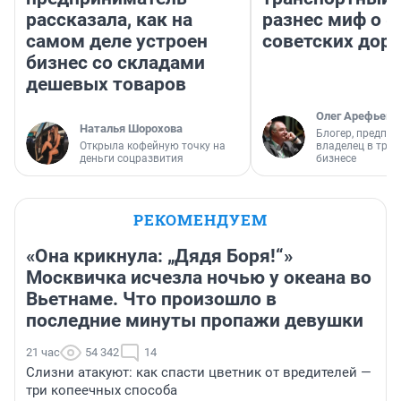
рассказала, как на
разнес миф о 
самом деле устроен
советских доро
бизнес со складами
дешевых товаров
Олег Арефьев
Наталья Шорохова
Блогер, предпри
Открыла кофейную точку на
владелец в тра
деньги соцразвития
бизнесе
РЕКОМЕНДУЕМ
«Она крикнула: „Дядя Боря!“»
Москвичка исчезла ночью у океана во
Вьетнаме. Что произошло в
последние минуты пропажи девушки
21 час
54 342
14
Слизни атакуют: как спасти цветник от вредителей —
три копеечных способа