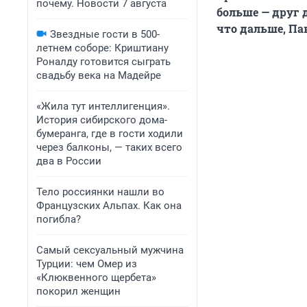
почему. Новости 7 августа
больше — друг д
что дальше, Па
Звездные гости в 500-
летнем соборе: Криштиану
Роналду готовится сыграть
свадьбу века на Мадейре
«Жила тут интеллигенция».
История сибирского дома-
бумеранга, где в гости ходили
через балконы, — таких всего
два в России
Тело россиянки нашли во
Французских Альпах. Как она
погибла?
Самый сексуальный мужчина
Турции: чем Омер из
«Клюквенного щербета»
покорил женщин