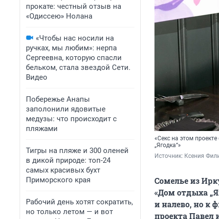
прокате: честный отзыв на
«Одиссею» Нолана
«Чтобы нас носили на
ручках, мы любим»: нерпа
Сергеевна, которую спасли
бельком, стала звездой Сети.
Видео
Побережье Анапы
заполонили ядовитые
медузы: что происходит с
пляжами
«Секс на этом проекте
„Ягодка“»
Тигры на пляже и 300 оленей
Источник: 
Ксения Фили
в дикой природе: топ-24
самых красивых бухт
Приморского края
Сомелье из Ирк
«Дом отдыха „Я
Рабочий день хотят сократить,
и налево, но к
но только летом — и вот
проекта Павел и