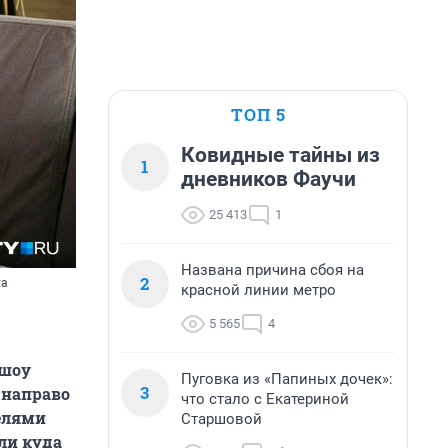
ТОП 5
Ковидные тайны из
1
дневников Фаучи
25 413
1
Названа причина сбоя на
2
ха
красной линии метро
5 565
4
 шоу
Пуговка из «Папиных дочек»:
3
 направо
что стало с Екатериной
телями
Старшовой
ели куда