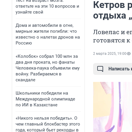
Тест на возраст мозга:
Кетров 
ответьте на эти 10 вопросов и
узнайте свой
отдыха 
Дома и автомобили в огне,
Ловелас и е
мирные жители погибли: что
известно о налетах дронов на
готовятся к
Россию
2 марта 2025, 19:00
«Колобок» собрал 100 млн за
два дня проката, но фанаты
Человека-паука объявили ему
Написать
войну. Разбираемся в
скандале
Школьники победили на
Международной олимпиаде
по ИИ в Казахстане
«Никого нельзя победить». О
чем главный блокбастер этого
года, который бьет рекорды в