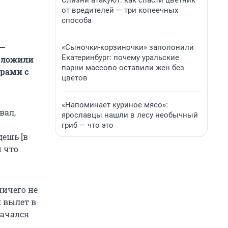
Слизни атакуют: как спасти цветник
от вредителей — три копеечных
способа
 —
«Сыночки-корзиночки» заполонили
Екатеринбург: почему уральские
едложили
парни массово оставили жен без
ерами с
цветов
«Напоминает куриное мясо»:
вал,
ярославцы нашли в лесу необычный
гриб — что это
дешь [в
и что
ничего не
я вылет в
начался