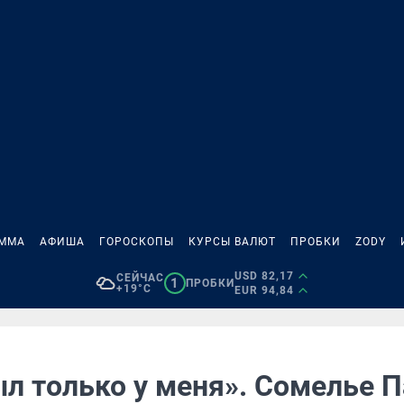
АММА
АФИША
ГОРОСКОПЫ
КУРСЫ ВАЛЮТ
ПРОБКИ
ZODY
USD 82,17
СЕЙЧАС
1
ПРОБКИ
+19°C
EUR 94,84
ыл только у меня». Сомелье 