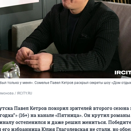
 был только у меня». Сомелье Павел Кетров раскрыл секреты шоу «Дом отды
монова / IRCITY.RU
утска Павел Кетров покорил зрителей второго сезона
годка“» (16+) на канале «Пятница». Он крутил романы
 финалу остепенился и даже решил жениться. Победи
 его избранница Юлия Глаголевская не стали, но обр