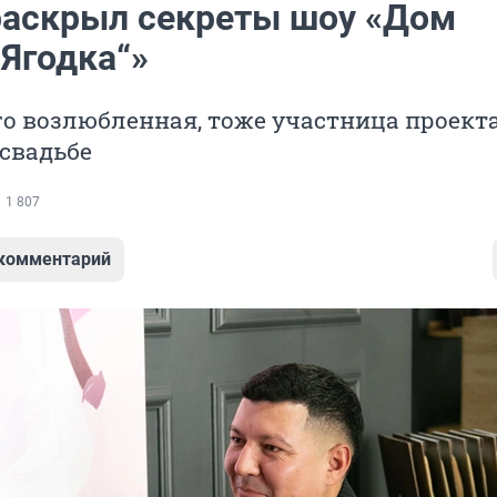
раскрыл секреты шоу «Дом
„Ягодка“»
го возлюбленная, тоже участница проекта
 свадьбе
1 807
 комментарий