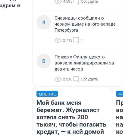
4 595
Обсудить
кадром и
Очевидцы сообщили о
4
черном дыме на юго-западе
Петербурга
2 713
1
Пожар у Финляндского
5
вокзала ликвидировали за
девять часов
2 216
Обсудить
МНЕНИЕ
МНЕНИ
Мой банк меня
Прода
бережет. Журналист
возьм
хотела снять 200
нам г
тысяч, чтобы погасить
налог
кредит, — к ней домой
косне