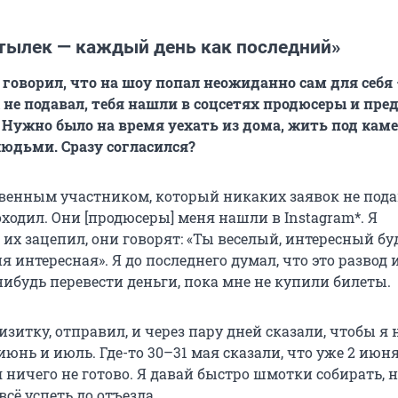
тылек — каждый день как последний»
говорил, что на шоу попал неожиданно сам для себя
 не подавал, тебя нашли в соцсетях продюсеры и пр
 Нужно было на время уехать из дома, жить под кам
юдьми. Сразу согласился?
твенным участником, который никаких заявок не пода
ходил. Они [продюсеры] меня нашли в Instagram*. Я
их зацепил, они говорят: «Ты веселый, интересный бу
ия интересная». Я до последнего думал, что это развод 
ибудь перевести деньги, пока мне не купили билеты.
зитку, отправил, и через пару дней сказали, чтобы я 
юнь и июль. Где-то 30–31 мая сказали, что уже 2 июн
я ничего не готово. Я давай быстро шмотки собирать, 
сё успеть до отъезда.