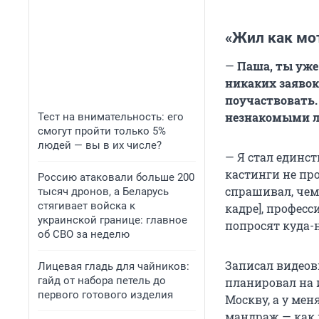
«Жил как мо
—
Паша, ты уже 
никаких заявок
поучаствовать.
незнакомыми л
Тест на внимательность: его
смогут пройти только 5%
людей — вы в их числе?
— Я стал единс
кастинги не про
Россию атаковали больше 200
спрашивал, чем 
тысяч дронов, а Беларусь
стягивает войска к
кадре], професс
украинской границе: главное
попросят куда-н
об СВО за неделю
Записал видеови
Лицевая гладь для чайников:
гайд от набора петель до
планировал на и
первого готового изделия
Москву, а у мен
мандраж — как в