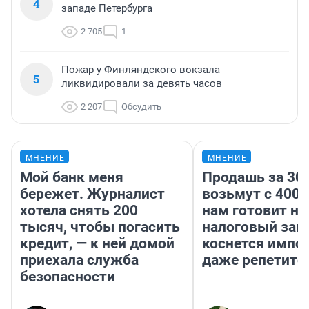
4
западе Петербурга
2 705
1
Пожар у Финляндского вокзала
5
ликвидировали за девять часов
2 207
Обсудить
МНЕНИЕ
МНЕНИЕ
Мой банк меня
Продашь за 300
бережет. Журналист
возьмут с 4000
хотела снять 200
нам готовит н
тысяч, чтобы погасить
налоговый зако
кредит, — к ней домой
коснется импор
приехала служба
даже репетито
безопасности